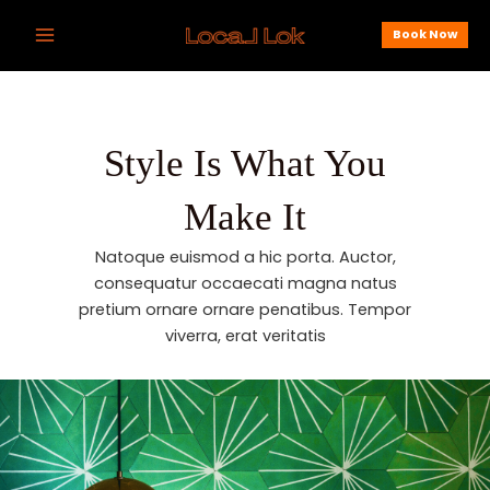
Skip
Main
Book Now
to
Menu
content
Style Is What You
Make It
Natoque euismod a hic porta. Auctor,
consequatur occaecati magna natus
pretium ornare ornare penatibus. Tempor
viverra, erat veritatis